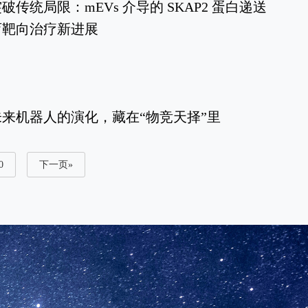
传统局限：mEVs 介导的 SKAP2 蛋白递送
育靶向治疗新进展
来机器人的演化，藏在“物竞天择”里
0
下一页»