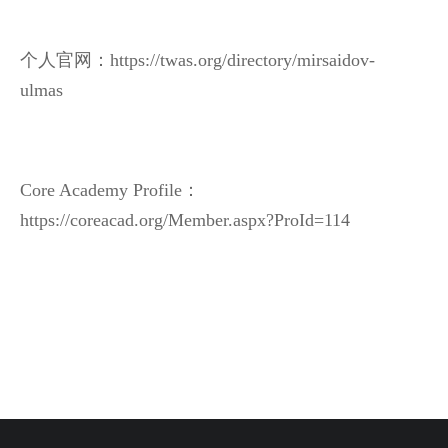
个人官网
：https://twas.org/directory/mirsaidov-
ulmas
Core Academy Profile：
https://coreacad.or
g/Member.aspx?ProId=114