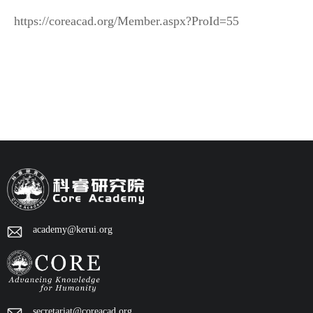
https://coreacad.org/Member.aspx?ProId=55
academy@kerui.org
secretariat@coreacad.org