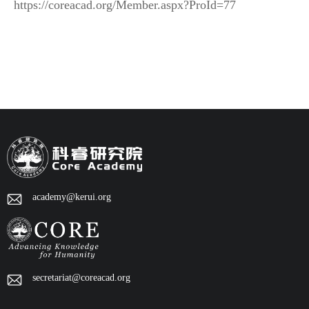
https://coreacad.org/Member.aspx?ProId=77
academy@kerui.org
secretariat@coreacad.org