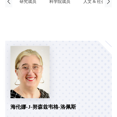
研究成员
科学院成员
人文 & 社会科学
海伦娜-J-努森兹韦格-洛佩斯