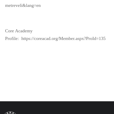
metreveli&lang=en
Core Academy
Profile: https://coreacad.org/Member.aspx?ProId=135