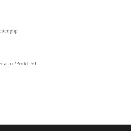
eiter.php
er.aspx?ProId=50