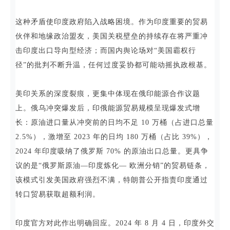
这种矛盾使印度政府陷入战略困境。作为印度重要的贸易
伙伴和地缘政治盟友，美国关税壁垒的持续存在将严重冲
击印度出口导向型经济；而国内舆论场对“美国霸权行
径”的批判不断升温，任何过度妥协都可能动摇执政根基。
美印关系的深度裂痕，更集中体现在俄印能源合作议题
上。俄乌冲突爆发后，印俄能源贸易规模呈现爆发式增
长：原油进口量从冲突前的日均不足 10 万桶（占进口总量
2.5%），激增至 2023 年的日均 180 万桶（占比 39%），
2024 年印度吸纳了俄罗斯 70% 的原油出口总量。更具争
议的是“俄罗斯原油—印度炼化— 欧洲分销”的贸易链条，
该模式引发美国政府强烈不满，特朗普公开指责印度通过
转口贸易获取超额利润。
印度官方对此作出明确回应。2024 年 8 月 4 日，印度外交