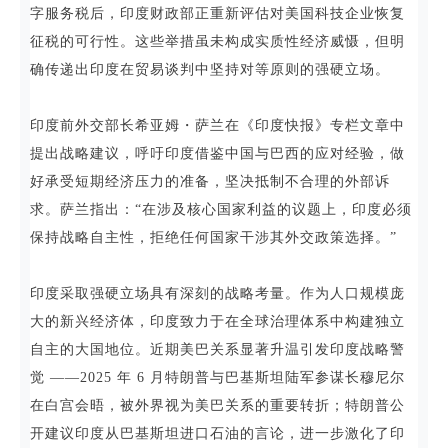
字服务税后，印度财政部正重新评估对美国科技企业恢复
征税的可行性。这些举措虽未构成实质性经济威慑，但明
确传递出印度在贸易谈判中坚持对等原则的强硬立场。
印度前外交部长希亚姆・萨兰在《印度快报》专栏文章中
提出战略建议，呼吁印度借鉴中国与巴西的应对经验，做
好承受短期经济压力的准备，坚决抵制不合理的外部诉
求。萨兰指出：“在涉及核心国家利益的议题上，印度必须
保持战略自主性，拒绝任何国家干涉其外交政策选择。”
印度采取强硬立场具有深刻的战略考量。作为人口规模庞
大的新兴经济体，印度致力于在全球治理体系中构建独立
自主的大国地位。近期美巴关系显著升温引发印度战略警
觉 ——2025 年 6 月特朗普与巴基斯坦陆军参谋长穆尼尔
在白宫会晤，被外界视为美巴关系的重要转折；特朗普公
开建议印度从巴基斯坦进口石油的言论，进一步激化了印