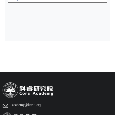
A. M. Fjell et al., Accelerating cortical thinning:
Unique to dementia or universal in aging? Cereb
Cortex. 24, 919–934 (2014),
https://doi.org/10.1093/cercor/bhs379.
N. M. Armstrong et al., Sex differences in brain
aging and predictors of neurodegeneration in
cognitively healthy older adults. Neurobiol. Aging
81, 146–156 (2019),
https://doi.org/10.1016/j.neurobiolaging.2019.05.02
0.
S. J. Ritchie et al., Brain volumetric changes and
cognitive ageing during the eighth decade of life.
academy@kerui.org
Hum. Brain Mapp. 36, 4910–4925 (2015),
https://doi.org/10.1002/hbm.22959.