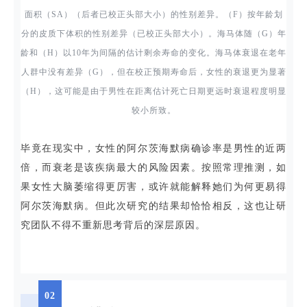
面积（SA）（后者已校正头部大小）的性别差异。（F）按年龄划
分的皮质下体积的性别差异（已校正头部大小）。海马体随（G）年
龄和（H）以10年为间隔的估计剩余寿命的变化。海马体衰退在老年
人群中没有差异（G），但在校正预期寿命后，女性的衰退更为显著
（H），这可能是由于男性在距离估计死亡日期更远时衰退程度明显
较小所致。
毕竟在现实中，女性的阿尔茨海默病确诊率是男性的近两
倍，而衰老是该疾病最大的风险因素。按照常理推测，如
果女性大脑萎缩得更厉害，或许就能解释她们为何更易得
阿尔茨海默病。但此次研究的结果却恰恰相反，这也让研
究团队不得不重新思考背后的深层原因。
02