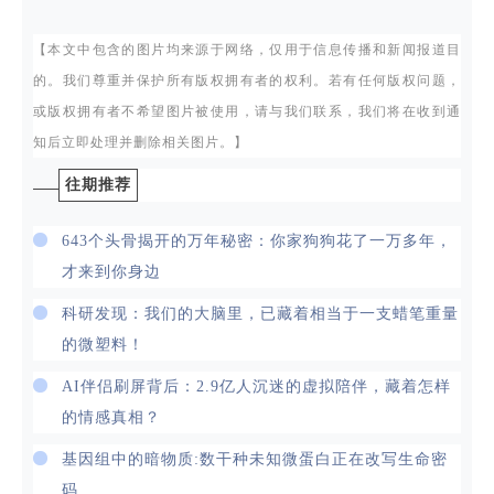
【本文中包含的图片均来源于网络，仅用于信息传播和新闻报道目
R. A. Nebel et al., Understanding the impact of sex
的。我们尊重并保护所有版权拥有者的权利。若有任何版权问题，
and gender in Alzheimer’s disease: A call to action.
或版权拥有者不希望图片被使用，请与我们联系，我们将在收到通
Alzheimer’s Dement. 14, 1171–1183 (2018),
知后立即处理并删除相关图片。】
https://doi.org/10.1016/j.jalz.2018.04.008.
往期推荐
M. T. Ferretti et al., Sex differences in Alzheimer
643个头骨揭开的万年秘密：你家狗狗花了一万多年，
disease — The gateway to precision medicine. Nat.
才来到你身边
Rev. Neurol. 14, 457–469 (2018),
https://doi.org/10.1038/s41582-018-0032-9.
科研发现：我们的大脑里，已藏着相当于一支蜡笔重量
的微塑料！
Y. Hou et al., Ageing as a risk factor for
AI伴侣刷屏背后：2.9亿人沉迷的虚拟陪伴，藏着怎样
neurodegenerative disease. Nat. Rev. Neurol. 15,
的情感真相？
565–581 (2019), https://doi.org/10.1038/s41582-
基因组中的暗物质:数干种未知微蛋白正在改写生命密
019-0244-7.
码