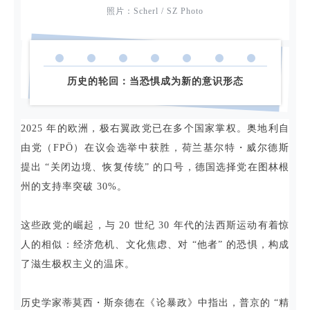
照片：Scherl / SZ Photo
历史的轮回：当恐惧成为新的意识形态
2025 年的欧洲，极右翼政党已在多个国家掌权。奥地利自
由党（FPÖ）在议会选举中获胜，荷兰基尔特・威尔德斯
提出 “关闭边境、恢复传统” 的口号，德国选择党在图林根
州的支持率突破 30%。
这些政党的崛起，与 20 世纪 30 年代的法西斯运动有着惊
人的相似：经济危机、文化焦虑、对 “他者” 的恐惧，构成
了滋生极权主义的温床。
历史学家蒂莫西・斯奈德在《论暴政》中指出，普京的 “精