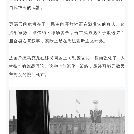
自我毁灭的武器。
更深层的危机在于，民主的开放性正在滋养它的敌人。政
治学家扬 - 维尔纳・穆勒警告，当主流政党为争取选票而
迎合极右翼叙事，实际上是在为法西斯主义铺路。
法国总统马克龙在移民问题上向勒庞妥协，反而强化了 “大
替换” 的荒谬理论。这种 “主流化” 策略，最终可能导致民
主制度的慢性死亡。