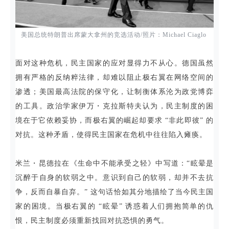
美国总统特朗普出席蒙大拿州的竞选活动/照片：Michael Ciaglo
面对这种危机，民主国家的应对显得力不从心。德国虽然
拥有严格的反纳粹法律，却难以阻止极右翼在网络空间的
渗透；美国最高法院的保守化，让制衡体系沦为政党博弈
的工具。政治学家伊万・克拉斯特夫认为，民主制度的困
境在于它依赖妥协，而极右翼的崛起却要求 “非此即彼” 的
对抗。这种矛盾，使得民主国家在危机中往往陷入瘫痪。
米兰・昆德拉在《生命中不能承受之轻》中写道：“眩晕是
沉醉于自身的软弱之中。意识到自己的软弱，却并不去抗
争，反而自暴自弃。” 这句话恰如其分地描绘了当今民主国
家的困境。当极右翼的 “眩晕” 诱惑着人们拥抱简单的仇
恨，民主制度必须重新找回对抗恐惧的勇气。