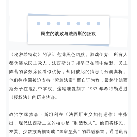
民主的溃败与法西斯的狂欢
《秘密希特勒》的设计充满黑色幽默。游戏伊始，所有人
都伪装成民主党人，法西斯分子却早已在暗中结盟。民主
阵营的多数席位看似优势，却因彼此的猜忌而分崩离析。
他们往往因被迫支持 “紧急法案” 而自证为敌，最终让法西
斯分子在混乱中掌权。这精准复刻了 1933 年希特勒通过
《授权法》的历史轨迹。
政治学家杰森・斯坦利在《法西斯主义如何运作》中指
出，现代法西斯主义的核心是 “制造敌人”。他们将移民、
左翼、少数族裔描绘成 “国家堕落” 的罪魁祸首，通过谎言