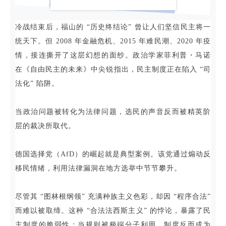
冷战结束后，福山的 “历史终结论” 曾让人们坚信民主将一
统天下。但 2008 年金融危机、2015 年难民潮、2020 年疫
情，接连撕开了这层幻想的面纱。政治学家菲利普・马诺
在《自由民主的未来》中尖锐指出，民主制度正在陷入 “司
法化” 陷阱。
当政治问题被转化为法律问题，选民的声音反而被精英阶
层的裁决所取代。
德国选择党（AfD）的崛起就是典型案例。该党通过煽动反
移民情绪，利用法律漏洞在地方选举中节节攀升。
尽管其 “图林根纲领” 充满种族主义色彩，却因 “程序合法”
而难以被取缔。这种 “合法法西斯主义” 的悖论，暴露了民
主制度的脆弱性：当规则被极端分子利用，制度反而成为