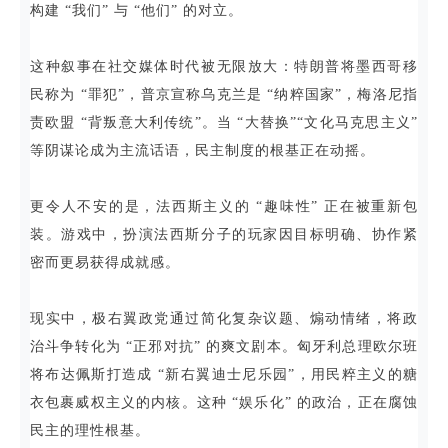
构建 “我们” 与 “他们” 的对立。
这种叙事在社交媒体时代被无限放大：特朗普将墨西哥移
民称为 “罪犯”，普京宣称乌克兰是 “纳粹国家”，梅洛尼指
责欧盟 “背叛意大利传统”。当 “大替换”“文化马克思主义”
等阴谋论成为主流话语，民主制度的根基正在动摇。
更令人不安的是，法西斯主义的 “趣味性” 正在被重新包
装。游戏中，扮演法西斯分子的玩家因目标明确、协作紧
密而更易获得成就感。
现实中，极右翼政党通过简化复杂议题、煽动情绪，将政
治斗争转化为 “正邪对抗” 的爽文剧本。匈牙利总理欧尔班
将布达佩斯打造成 “新右翼迪士尼乐园”，用民粹主义的糖
衣包裹威权主义的内核。这种 “娱乐化” 的政治，正在腐蚀
民主的理性根基。