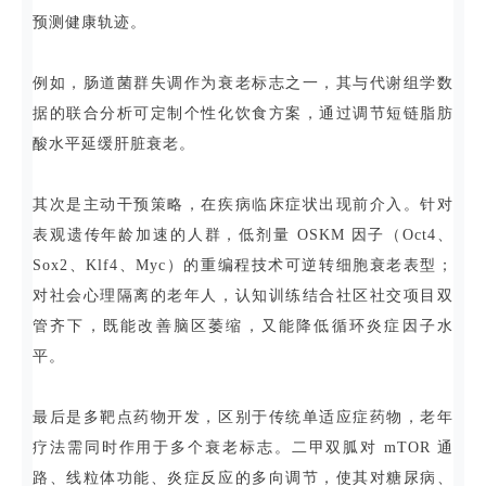
预测健康轨迹。
例如，肠道菌群失调作为衰老标志之一，其与代谢组学数
据的联合分析可定制个性化饮食方案，通过调节短链脂肪
酸水平延缓肝脏衰老。
其次是主动干预策略，在疾病临床症状出现前介入。针对
表观遗传年龄加速的人群，低剂量 OSKM 因子（Oct4、
Sox2、Klf4、Myc）的重编程技术可逆转细胞衰老表型；
对社会心理隔离的老年人，认知训练结合社区社交项目双
管齐下，既能改善脑区萎缩，又能降低循环炎症因子水
平。
最后是多靶点药物开发，区别于传统单适应症药物，老年
疗法需同时作用于多个衰老标志。二甲双胍对 mTOR 通
路、线粒体功能、炎症反应的多向调节，使其对糖尿病、