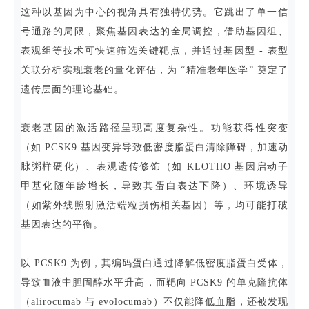
这种以基因为中心的视角具有独特优势。它跳出了单一信
号通路的局限，聚焦基因表达的全局调控，借助基因组、
表观组等技术可快速筛选关键靶点，并通过基因型 - 表型
关联分析实现衰老的量化评估，为 “精准老年医学” 奠定了
遗传层面的理论基础。
衰老基因的激活路径呈现高度复杂性。功能获得性突变
（如 PCSK9 基因变异导致低密度脂蛋白清除障碍，加速动
脉粥样硬化）、表观遗传修饰（如 KLOTHO 基因启动子
甲基化随年龄增长，导致其蛋白表达下降）、环境诱导
（如紫外线照射激活端粒损伤相关基因）等，均可能打破
基因表达的平衡。
以 PCSK9 为例，其编码蛋白通过降解低密度脂蛋白受体，
导致血液中胆固醇水平升高，而靶向 PCSK9 的单克隆抗体
（alirocumab 与 evolocumab）不仅能降低血脂，还被发现