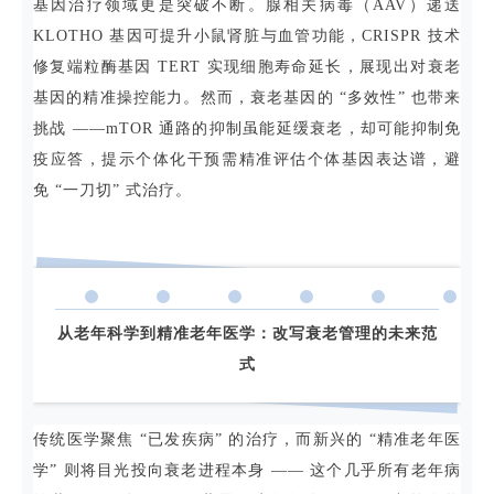
基因治疗领域更是突破不断。腺相关病毒（AAV）递送
KLOTHO 基因可提升小鼠肾脏与血管功能，CRISPR 技术
修复端粒酶基因 TERT 实现细胞寿命延长，展现出对衰老
基因的精准操控能力。然而，衰老基因的 “多效性” 也带来
挑战 ——mTOR 通路的抑制虽能延缓衰老，却可能抑制免
疫应答，提示个体化干预需精准评估个体基因表达谱，避
免 “一刀切” 式治疗。
从老年科学到精准老年医学：改写衰老管理的未来范
式
传统医学聚焦 “已发疾病” 的治疗，而新兴的 “精准老年医
学” 则将目光投向衰老进程本身 —— 这个几乎所有老年病