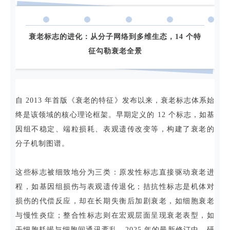
衰老标志的进化：
从分子网络到多维生态，14 个特
征勾勒衰老全景
自 2013 年首版《衰老的特征》发布以来，衰老标志体系始
终是该领域的核心理论框架。早期定义的 12 个标志，如基
因组不稳定、端粒损耗、表观遗传改变等，构建了衰老的
分子机制图谱。
这些标志被细致地分为三类：原发性标志直接驱动衰老进
程，如基因组损伤与表观遗传退化；拮抗性标志是机体对
损伤的代偿反应，却在长期失衡后加剧衰老，如细胞衰老
与慢性炎症；整合性标志则在宏观层面呈现衰老表型，如
干细胞耗竭与细胞间通讯紊乱。2025 年的最新修订中，研