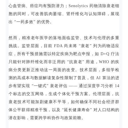
心血管病、癌症均有预防潜力；Senolytics 药物清除衰老细
胞的同时，可改善肌肉萎缩、肾纤维化与认知障碍，展现
出 “一药多效” 的优势。
然而，精准老年医学的落地面临监管、技术与伦理的多重
挑战。监管层面，目前 FDA 尚未将 “衰老” 列为药物适应
症，所有干预措施需以特定疾病为靶点申报，如 D+Q 疗法
只能针对肺纤维化而非泛用的 “抗衰老” 用途，WHO 的疾
病分类更新正推动这一局面的改变。技术层面，多组学检
测的高成本与数据解读复杂性限制了普及，但 AI 算法的进
步有望实现 “一键式” 衰老评估 —— 通过深度学习分析 14
个标志的交互网络，生成个体化干预方案。伦理层面，抗
衰老技术可能加剧健康不平等，如何确保不同社会经济群
体公平获得精准干预，以及 “延长健康寿命” 对人口结构的
潜在影响，需要跨学科协作与政策前瞻。