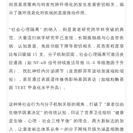
间质基质重构与特发性肺纤维化的发生发展密切相关，揭
示了微环境老化对疾病的直接推动作用。
“社会心理隔离” 的纳入，则是衰老研究跨学科突破的典
范。大量流行病学研究早已发现，长期孤独感与心血管疾
病、认知衰退、免疫功能下降等密切相关，其危害程度堪
比每日吸烟 15 支。分子机制层面，社会心理隔离可激活炎
症通路（如 NF-κB 信号持续激活导致 IL-6 等细胞因子升
高）、扰乱神经内分泌调节（皮质醇异常波动加速端粒缩
短），甚至通过表观遗传修饰影响基因表达（如端粒酶基
因 TERT 甲基化水平升高）。
这种将社会行为与分子机制关联的视角，打破了 “衰老仅由
生物学因素决定” 的传统认知，印证了世界卫生组织 “健康
是生物 - 心理 - 社会三维平衡” 的理念。两大新标志的加
入，让衰老标志体系从单一的分子网络升级为涵盖细胞微